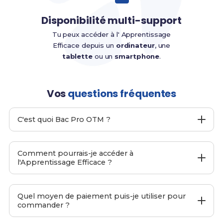
Disponibilité multi-support
Tu peux accéder à l' Apprentissage
Efficace depuis un
ordinateur
, une
tablette
ou un
smartphone
.
Vos
questions fréquentes
C'est quoi Bac Pro OTM ?
Bac Pro OTM
est un site web proposant
Apprentissage Efficace
pour le
Bac Pro OTM
afin de
Comment pourrais-je accéder à
t'aider à préparer ton examen final.
l'Apprentissage Efficace ?
C'est moi-même, Arthur et mon équipe qui l'avons
développé. Nous accordons une importance capitale à
Pendant le passage de ta commande, entre ton
la
simplicité
et à
l'efficacité
de notre
Apprentissage
adresse email
principale.
Quel moyen de paiement puis-je utiliser pour
Efficace
afin que tu puisses te préparer aux examens
commander ?
Une fois ta commande passée, tu recevras
de manière optimisée.
automatiquement un lien te permettant de télécharger