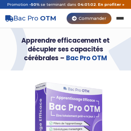
Promotion
-50%
se terminant dans
04:01:02
.
En profiter »
Bac Pro
OTM
Commander
Apprendre efficacement et
décupler ses capacités
cérébrales –
Bac Pro OTM