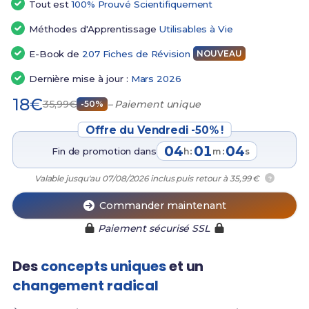
Tout est
100% Prouvé Scientifiquement
Méthodes d'Apprentissage
Utilisables à Vie
E-Book de
207 Fiches de Révision
NOUVEAU
Dernière mise à jour :
Mars 2026
18€
35,99€
– Paiement unique
-50%
Offre du Vendredi -50% !
04
01
03
Fin de promotion dans
:
:
h
m
s
Valable jusqu'au 07/08/2026 inclus puis retour à 35,99 €
?
Commander maintenant
Paiement sécurisé SSL
Des
concepts uniques
et un
changement radical