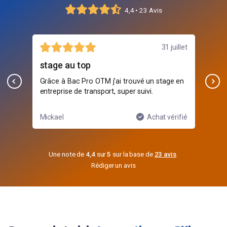
4,4 • 23 Avis
août
31 juillet
stage au top
Un
s
Grâce à Bac Pro OTM j’ai trouvé un stage en
Bea
les
entreprise de transport, super suivi.
sui
ifié
Mickael
Achat vérifié
Clai
Une note de
4,4
sur
5
sur la base de
23 avis
.
Rédiger un avis