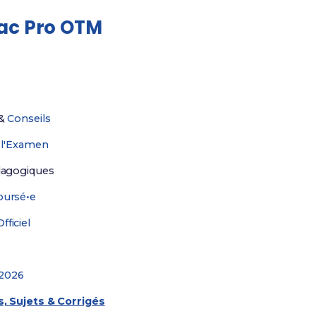
ac Pro OTM
&
Conseils
r
l'Examen
agogiques
ursé•e
ficiel
2026
, Sujets & Corrigés