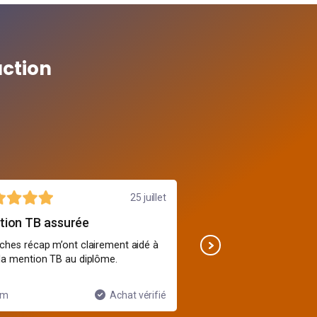
action
25 juillet
tion TB assurée
cool mais intense
iches récap m’ont clairement aidé à
Gros volume de cours, m
 la mention TB au diplôme.
sont dynamiques, on ne s
im
Achat vérifié
Anaïs