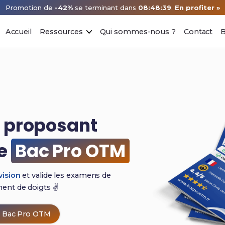
Promotion de
-42%
se terminant dans
08:48:38
.
En profiter »
Accueil
Ressources
Qui sommes-nous ?
Contact
B
e proposant
le
Bac Pro OTM
vision
et valide les examens de
ment de
doigts ✌️
n Bac Pro OTM