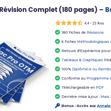
Révision Complet (180 pages) –
B
4,4 • 23 Avis
180 Fiches de
Révisions
6 Fiches
Méthodologiques
Retours d'Expérience pou
Tableaux & Graphiques
Péd
100%
Diplômé•e ou Rembo
Conforme au
Programme Of
Téléchargeable en
PDF
Dernière mise à jour :
Mars 
Bonus : Accès aux
Annales