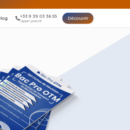
+33 9 39 03 36 55
log
Découvrir
(appel gratuit)