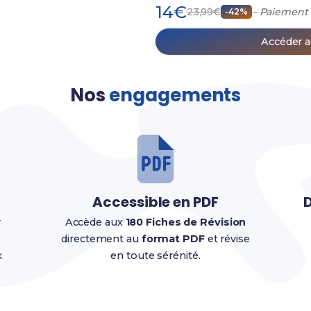
14€
23,99€
– Paiement
-42%
Accéder a
Nos
engagements
Accessible en PDF
D
r
Accède aux
180 Fiches de Révision
directement au
format PDF
et révise
x
en toute sérénité.