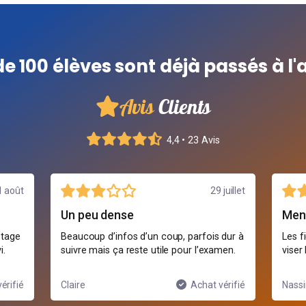
de 100 élèves sont déjà passés à l'
Avis
Clients
4,4 • 23 Avis
1 août
29 juillet
Un peu dense
Men
stage
Beaucoup d’infos d’un coup, parfois dur à
Les f
i.
suivre mais ça reste utile pour l’examen.
viser
érifié
Claire
Achat vérifié
Nass