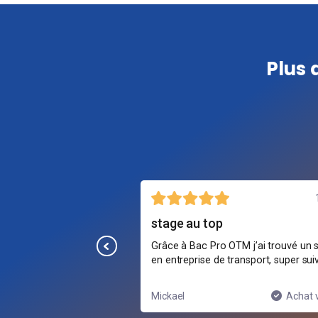
Plus 
5 août
global
stage au top
irs, bien structurés et
Grâce à Bac Pro OTM j’ai trouvé un 
crets aident à
en entreprise de transport, super suiv
ux logistiques.
Achat vérifié
Mickael
Achat v