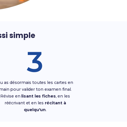
ssi simple
3
u as désormais toutes les cartes en
main pour valider ton examen final.
Révise en
lisant les fiches
, en les
réécrivant et en les
récitant à
quelqu'un
.