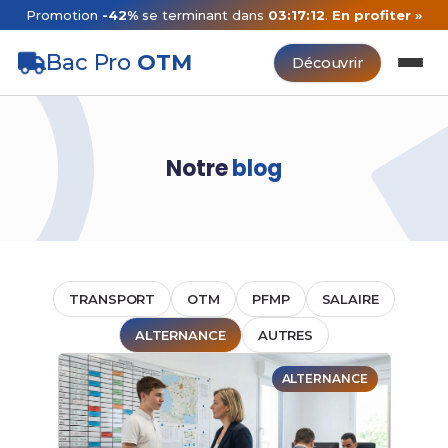
Promotion
-42%
se terminant dans
03:17:12
.
En profiter »
Bac Pro
OTM
Découvrir
Notre
blog
TRANSPORT
OTM
PFMP
SALAIRE
ALTERNANCE
AUTRES
ALTERNANCE