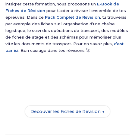
intégrer cette formation, nous proposons un
E-Book de
Fiches de Révision
pour t’aider à réviser l’ensemble de tes
épreuves. Dans ce
Pack Complet de Révision
, tu trouveras
par exemple des fiches sur l’organisation d’une chaîne
logistique, le suivi des opérations de transport, des modèles
de fiches de stage et des schémas pour mémoriser plus
vite les documents de transport. Pour en savoir plus,
c’est
par ici
. Bon courage dans tes révisions 🚀
Prêt(e) à réussir ton examen ?
Révise efficacement avec nos
180 Fiches de
Révision
pour le Bac Pro OTM et maximise tes
chances de réussite !
Découvrir les Fiches de Révision →