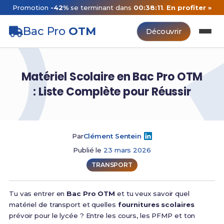
Promotion
-42%
se terminant dans
00:38:10
.
En profiter »
Bac Pro
OTM
Découvrir
Matériel Scolaire en Bac Pro OTM
: Liste Complète pour Réussir
Par
Clément Sentein
Publié le
23 mars 2026
TRANSPORT
Tu vas entrer en
Bac Pro OTM
et tu veux savoir quel
matériel de transport et quelles
fournitures scolaires
prévoir pour le lycée ? Entre les cours, les PFMP et ton